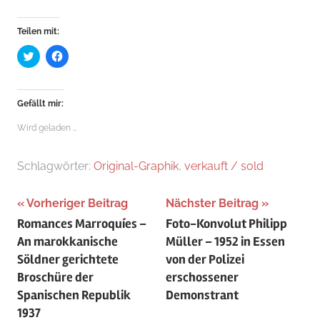
Teilen mit:
Klick,
Klick,
um
um
über
auf
Twitter
Facebook
zu
zu
teilen
teilen
Gefällt mir:
(Wird
(Wird
in
in
neuem
neuem
Wird geladen …
Fenster
Fenster
geöffnet)
geöffnet)
Schlagwörter:
Original-Graphik
,
verkauft / sold
Beitragsnavigation
Vorheriger Beitrag
Nächster Beitrag
Romances Marroquíes –
Foto-Konvolut Philipp
An marokkanische
Müller – 1952 in Essen
Söldner gerichtete
von der Polizei
Broschüre der
erschossener
Spanischen Republik
Demonstrant
1937