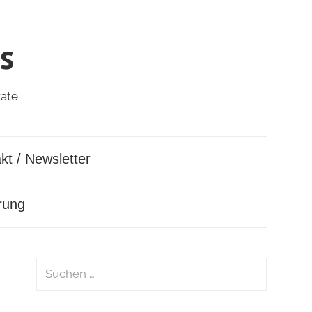
s
kate
kt / Newsletter
rung
Suchen
nach:
Suchen