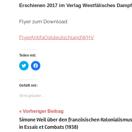
Erschienen 2017 im Verlag Westfälisches Damp
Flyer zum Download:
FlyerAntifaOstdeutschlandWHV
Teilen mit:
Klick,
Klick,
um
um
über
auf
Twitter
Facebook
zu
zu
teilen
teilen
Gefällt mir:
(Wird
(Wird
in
in
neuem
neuem
Wird geladen …
Fenster
Fenster
geöffnet)
geöffnet)
Beitragsnavigation
Vorheriger Beitrag
Simone Weil über den französischen Kolonialismus
in Essais et Combats (1938)