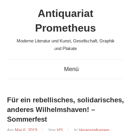
Zum
Antiquariat
Inhalt
springen
Prometheus
Moderne Literatur und Kunst, Gesellschaft, Graphik
und Plakate
Menü
Für ein rebellisches, solidarisches,
anderes Wilhelmshaven! –
Sommerfest
Am
Mai 6, 2019
Von
HS
In
Veranstaltungen