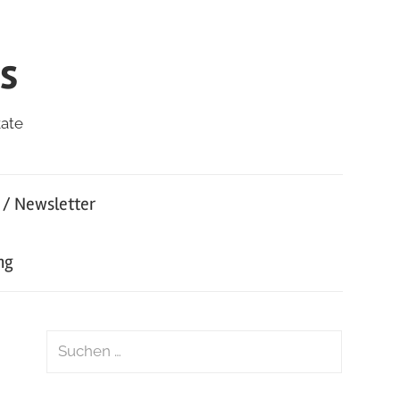
s
kate
 / Newsletter
ng
Suchen
nach:
Suchen