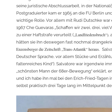
seine juristische Abschlussarbeit, in der Nation
Postgraduierter kam er 1965 an die FU Berlin und
wichtige Rolle. Vor allem mit Rudi Dutschke war
1967 Che Guevaras „Schaffen wir zwei, drei, vie
„Landfriedensbruch“)
zu einer Haftstrafe verurteilt (
, 
hätten sie ihn deswegen fast nochmal drangekr
Enzensberger die Zeitschrift „Trans-Atlantik“ heraus.
Salva
Deutscher Sprache, vor allem Stücke und Erzähl
faltenreiches Kind“). Salvatore war irgendwie im
„schönsten Mann der 68er-Bewegung“ erklärt, er 
und ich habe ihn mal bei den Erich-Fried-Tagen in
selbst praktisch drei Tage lang im Mittelpunkt d