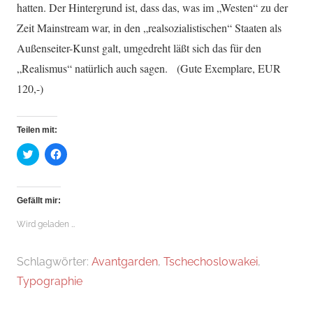
hatten. Der Hintergrund ist, dass das, was im „Westen“ zu der
Zeit Mainstream war, in den „realsozialistischen“ Staaten als
Außenseiter-Kunst galt, umgedreht läßt sich das für den
„Realismus“ natürlich auch sagen. (Gute Exemplare, EUR
120,-)
Teilen mit:
Klick,
Klick,
um
um
über
auf
Twitter
Facebook
zu
zu
teilen
teilen
Gefällt mir:
(Wird
(Wird
in
in
neuem
neuem
Wird geladen …
Fenster
Fenster
geöffnet)
geöffnet)
Schlagwörter:
Avantgarden
,
Tschechoslowakei
,
Typographie