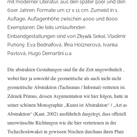
mit moderner Literatur, aus den später 50er und den
60er Jahren. Formate um 17 x 11 cm. Zumeist in 1.
Auflage, Auflagenhöhe zwischen 4000 und 8000
Exemplaren. Die teils umlaufenden
byněk
Einbandgestaltungen sind von Z
Sekal, Vladimir
Puhoný, Eva Bednářová, Iřina Holznerová, Ivanka
Pavlová, Hugo Demartini u.a.
Die abstrakten Gestaltungen sind für die Zeit ungewöhnlich ,
wobei hier ja sowoohl die geometrische als auch nicht nicht
geometrische Abstraktion (Tachismus / Informal) vertreten ist.
Zdenek Primus, dessen Argumentation wir hier folgen, hatte in
seiner schönen Monographie „Kunst ist Abstraktion“ / „Art as
Abstraktion“ (Kant, 2002) ausführlich dargelegt, dass offiziell
unerwünschte Richtungen wie die hier vertretenen in der
Tschechoslowakei in gewissen Nischen durchaus ihren Platz