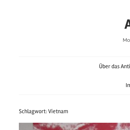
Zum
Inhalt
springen
Mod
Über das Ant
I
Schlagwort:
Vietnam