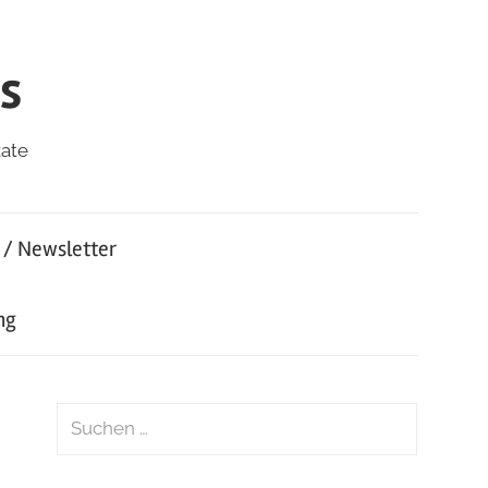
s
kate
 / Newsletter
ng
Suchen
nach:
Suchen